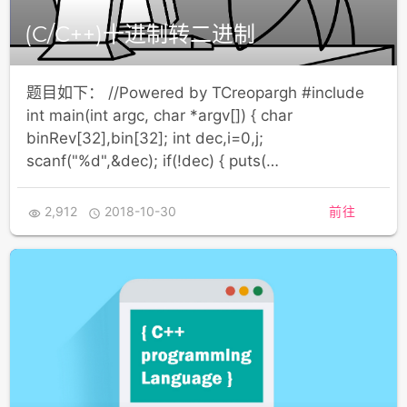
(C/C++)十进制转二进制
题目如下： //Powered by TCreopargh #include
int main(int argc, char *argv[]) { char
binRev[32],bin[32]; int dec,i=0,j;
scanf("%d",&dec); if(!dec) { puts(…
2,912
2018-10-30
前往

