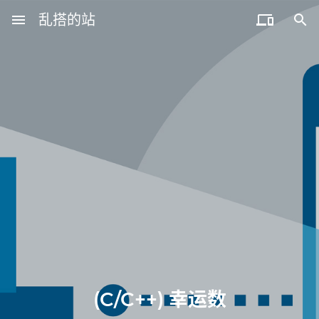
menu
乱搭的站


(C/C++) 幸运数