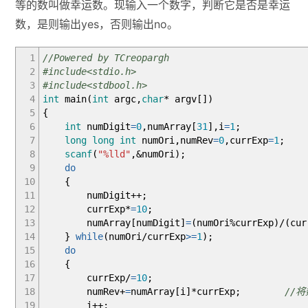
等的数叫做幸运数。现输入一个数字，判断它是否是幸运
数，是则输出yes，否则输出no。
1
//Powered by TCreopargh
2
#include<stdio.h>
3
#include<stdbool.h>
4
int
main
(
int
argc,
char
*
argv
[
]
)
5
{
6
int
numDigit
=
0
,numArray
[
31
]
,i
=
1
;
7
long
long
int
numOri,numRev
=
0
,currExp
=
1
;
8
scanf
(
"%lld"
,
&
numOri
)
;
9
do
10
{
11
numDigit
++
;
12
currExp
*
=
10
;
13
numArray
[
numDigit
]
=
(
numOri
%
currExp
)
/
(
cur
14
}
while
(
numOri
/
currExp
>=
1
)
;
15
do
16
{
17
currExp
/
=
10
;
18
numRev
+
=
numArray
[
i
]
*
currExp
;
//将
19
i
++
;