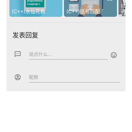
(C/
(C++)水仙花数
(C++)括号匹配
进制
发表回复
textsms
说点什么...

account_circle
昵称
email
邮箱

网站（如果有）http(s)://