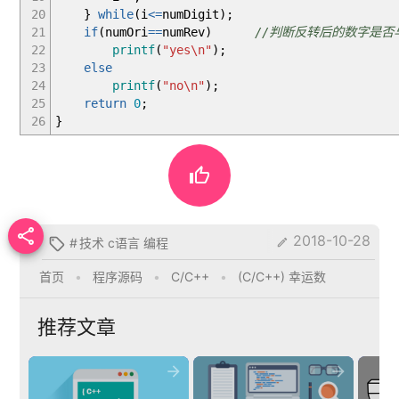
20
}
while
(
i
<=
numDigit
)
;
21
if
(
numOri
==
numRev
)
//判断反转后的数字是否
22
printf
(
"yes
\n
"
)
;
23
else
24
printf
(
"no
\n
"
)
;
25
return
0
;
26
}


2018-10-28
#
技术 c语言 编程


首页
•
程序源码
•
C/C++
•
(C/C++) 幸运数
推荐文章

